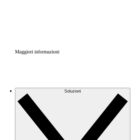
Standardizza e migliora la governance della
documentazione dei processi.
Enterprise Shield
Aggiungi un livello avanzato di sicurezza rafforzata e
controllo granulare.
Maggiori informazioni
Soluzioni