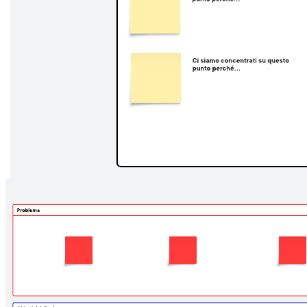
Usa questa mappa delle esperienze per comprendere e gestire le tue
esperienze utente attuali. Identifica le reazioni degli utenti, i
contributori dei touchpoint, i dettagli importanti degli elementi e
fornisci informazioni sui "momenti che contano" nell'esperienza.
Nel loro libro Designing Experiences, gli autori Rossman e Duerden
presentano una semplice mappa per la progettazione delle
esperienze. Anche se la progettazione e l'esecuzione di esperienze
potrebbero non essere così semplici o lineari, questa mappa può
comunque essere utile per migliorare l'esperienza utente attuale.
Modelli correlati