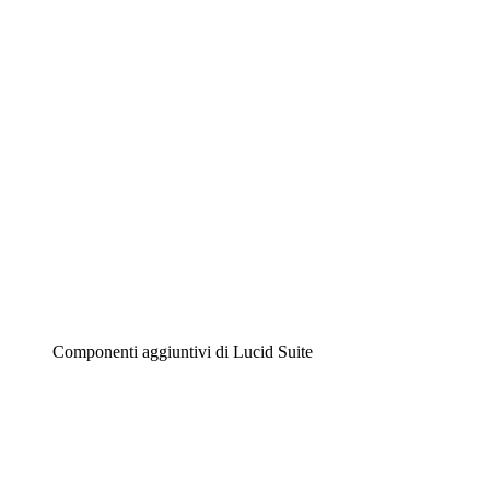
Diagrammi intelligenti
Lucidspark
Lavagna virtuale
Airfocus
Gestione del prodotto e roadmap
Componenti aggiuntivi di Lucid Suite
Acceleratore cloud
Comprendi e pianifica meglio i futuri cambiamenti della
tua infrastruttura cloud.
Acceleratore di processo