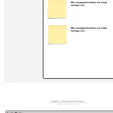
Используйте эту карту взаимодействия, чтобы понять ваш
текущий опыт взаимодействия с пользователем и управлять
им. Определите реакции пользователей, участников точки
взаимодействия, детали важных элементов и дайте
представление о «важных моментах» во взаимодействии.
В своей книге «Разработка взаимодействий» авторы Россман
и Дёрден предлагают простую карту для планирования
взаимодействий. Хотя дизайн и реализация взаимодействия
могут быть не такими простыми и линейными, как эта карта,
она все же может быть полезна для определения способов
улучшения текущего взаимодействия с пользователем.
Похожие шаблоны