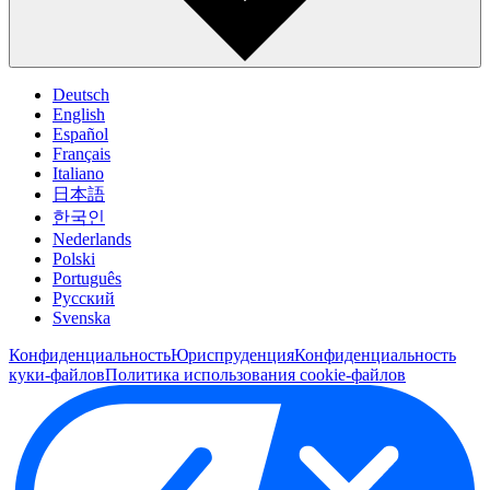
Deutsch
English
Español
Français
Italiano
日本語
한국인
Nederlands
Polski
Português
Pусский
Svenska
Конфиденциальность
Юриспруденция
Конфиденциальность
куки-файлов
Политика использования cookie-файлов