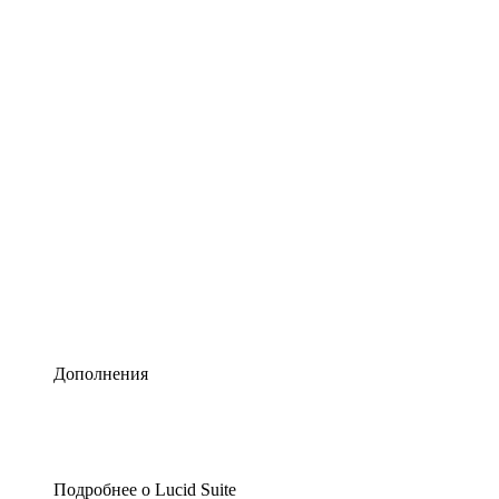
Умная схематизация
Lucidspark
Виртуальная доска для лучших идей
airfocus
Управление продуктами и дорожные карты
Дополнения
Подробнее о Lucid Suite