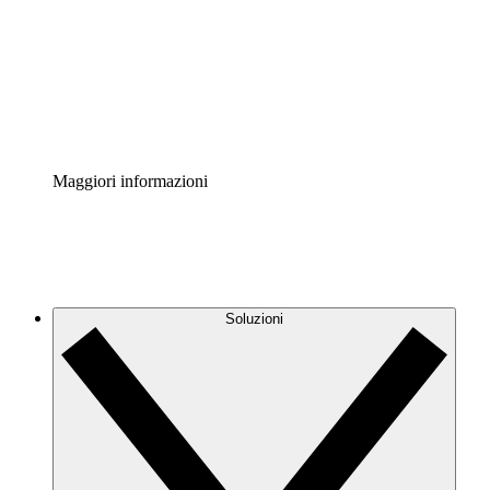
Standardizza e migliora la governance della
documentazione dei processi.
Enterprise Shield
Aggiungi un livello avanzato di sicurezza rafforzata e
controllo granulare.
Maggiori informazioni
Soluzioni