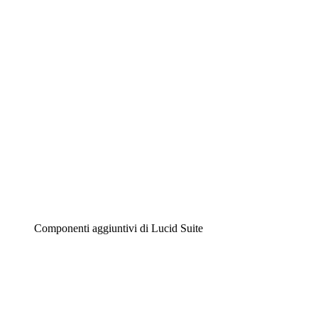
Diagrammi intelligenti
Lucidspark
Lavagna virtuale
Airfocus
Gestione del prodotto e roadmap
Componenti aggiuntivi di Lucid Suite
Acceleratore cloud
Comprendi e pianifica meglio i futuri cambiamenti della
tua infrastruttura cloud.
Acceleratore di processo