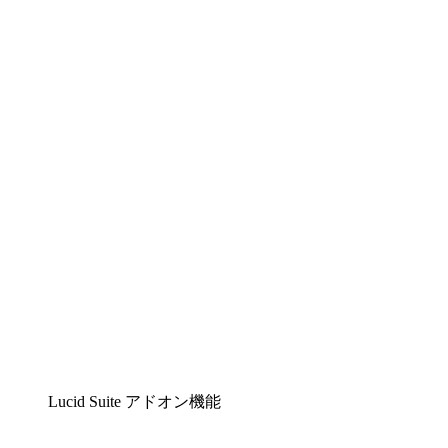
Lucidchart
複雑な内容をチームで分かりやすく理解できるイ
ンテリジェントな作図ソリューション
Lucidspark
チームが最高のアイデアを出し合い、行動につな
げられるバーチャルホワイトボード
airfocus
プロダクト管理・ロードマップツール
Lucid Suite アドオン機能
クラウドアクセル