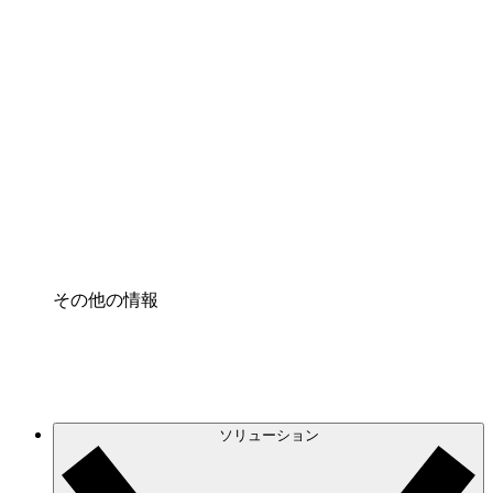
クラウドインフラに対する将来の変更をより良く
理解し、計画を立てましょう。
プロセスアクセル
プロセス文書化のガバナンスを標準化し、改善す
る。
Enterprise Shield
強化されたセキュリティと詳細な制御を追加す
る。
その他の情報
ソリューション