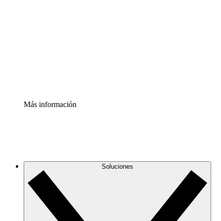
infraestructura de nube
Acelerador de Procesos
Estandariza y mejora el control de la documentación de
procesos
Enterprise Shield
Añade una capa de seguridad reforzada y control
detallado.
Más información
Soluciones