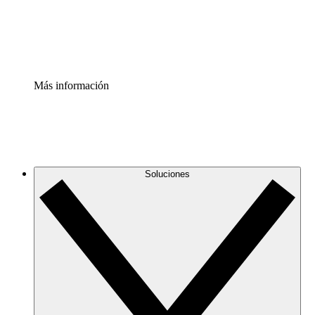
Estandariza y mejora el control de la documentación de p
Enterprise Shield
Añade una capa de seguridad reforzada y control detallad
Más información
Soluciones