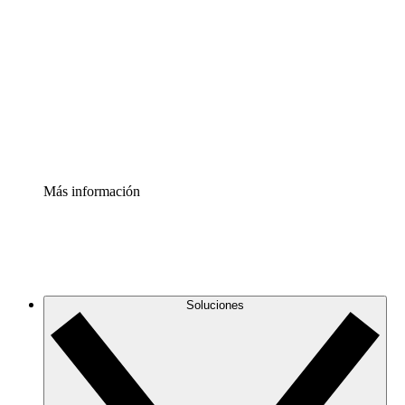
infraestructura de nube
Acelerador de Procesos
Estandariza y mejora el control de la documentación de
procesos
Enterprise Shield
Añade una capa de seguridad reforzada y control
detallado.
Más información
Soluciones