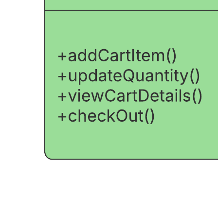
puede ayudarte a lograr lo siguiente:
Usar diagramas de clases para describir los objetos de un
dominio y las relaciones entre ellos.
Ahorrar tiempo al permitirte saber qué función debes añadir
para cada característica y al mantenerte actualizado.
Descubrir rápidamente la dinámica del dominio del problema
con clases de colores.
Abre esta plantilla para ver un ejemplo detallado de un modelo de
objetos de dominio que puedes personalizar según tu caso de uso.
Plantillas relacionadas