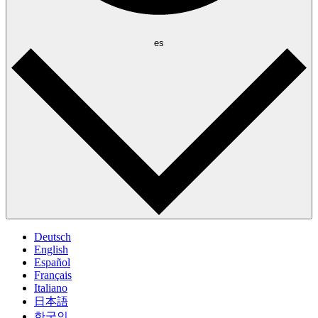
es
Deutsch
English
Español
Français
Italiano
日本語
한국인