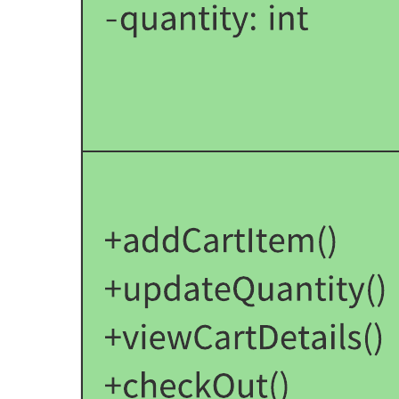
このドメインオブジェクトモデリングの例テンプレートは以
下のような用途に役立ちます。
クラス図を使用してドメイン内のオブジェクトとオブ
ジェクト間の関連を記述する。
各機能に追加すべき内容を把握し、スケジュールに合
わせて作業を進めて時間を節約する。
色別のクラスを使用して問題となるドメインのダイナ
ミクスをすばやく見出す。
テンプレートを開き、ユースケースに合わせてカスタマイズ
可能なドメインオブジェクトモデルの例を詳しく確認してみ
ましょう。
関連テンプレート