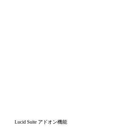
Lucidchart
複雑な内容をチームで分かりやすく理解できるイ
ンテリジェントな作図ソリューション
Lucidspark
チームが最高のアイデアを出し合い、行動につな
げられるバーチャルホワイトボード
airfocus
プロダクト管理・ロードマップツール
Lucid Suite アドオン機能
クラウドアクセル