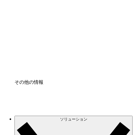
クラウドインフラに対する将来の変更をより良く
理解し、計画を立てましょう。
プロセスアクセル
プロセス文書化のガバナンスを標準化し、改善す
る。
Enterprise Shield
強化されたセキュリティと詳細な制御を追加す
る。
その他の情報
ソリューション