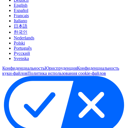
Deutsch
English
Español
Français
Italiano
日本語
한국인
Nederlands
Polski
Português
Pусский
Svenska
Конфиденциальность
Юриспруденция
Конфиденциальность
куки-файлов
Политика использования cookie-файлов