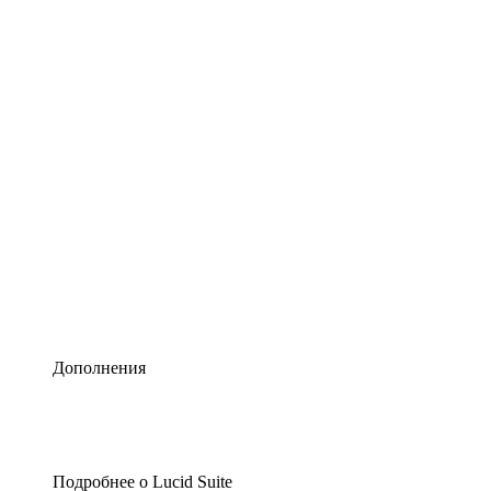
Умная схематизация
Lucidspark
Виртуальная доска для лучших идей
airfocus
Управление продуктами и дорожные карты
Дополнения
Подробнее о Lucid Suite