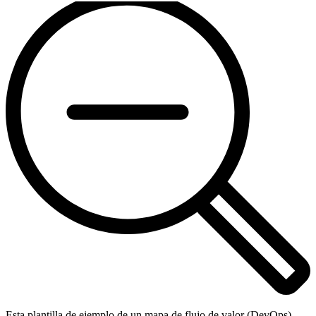
Esta plantilla de ejemplo de un mapa de flujo de valor (DevOps)