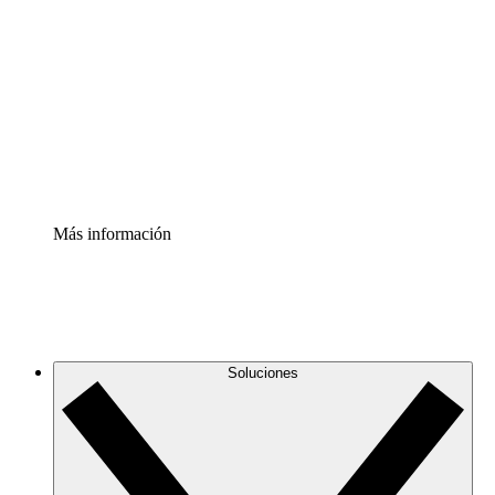
infraestructura de nube
Acelerador de Procesos
Estandariza y mejora el control de la documentación de
procesos
Enterprise Shield
Añade una capa de seguridad reforzada y control
detallado.
Más información
Soluciones