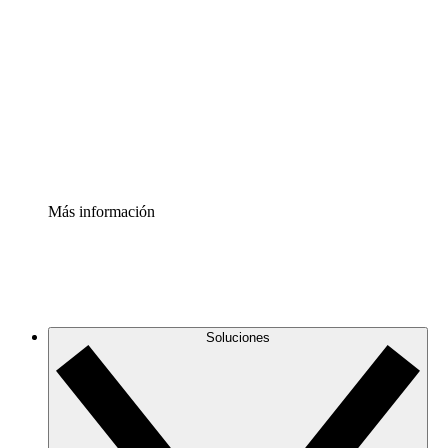
infraestructura de nube
Acelerador de Procesos
Estandariza y mejora el control de la documentación de
procesos
Enterprise Shield
Añade una capa de seguridad reforzada y control
detallado.
Más información
Soluciones