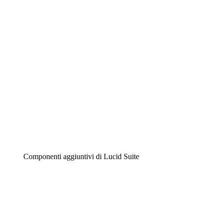
Diagrammi intelligenti
Lucidspark
Lavagna virtuale
Airfocus
Gestione del prodotto e roadmap
Componenti aggiuntivi di Lucid Suite
Acceleratore cloud
Comprendi e pianifica meglio i futuri cambiamenti della tu
Acceleratore di processo