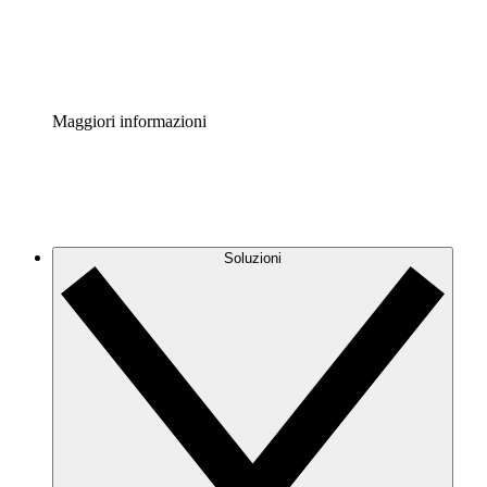
Standardizza e migliora la governance della documentazio
Enterprise Shield
Aggiungi un livello avanzato di sicurezza rafforzata e con
Maggiori informazioni
Soluzioni