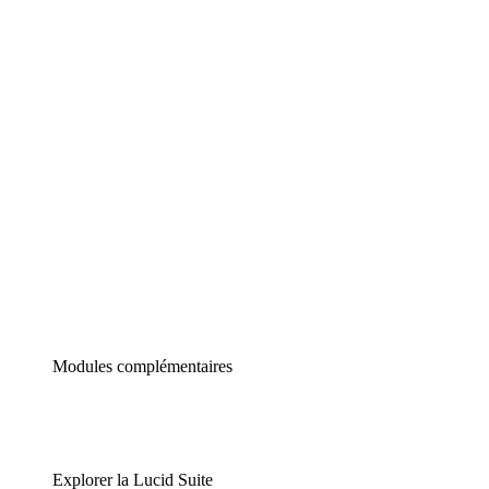
Diagrammes intelligents
Lucidspark
Tableau blanc virtuel
airfocus
Gestion de produit et roadmapping
Modules complémentaires
Explorer la Lucid Suite