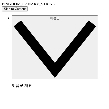
PINGDOM_CANARY_STRING
Skip to Content
제품군
제품군 개요
Lucidchart