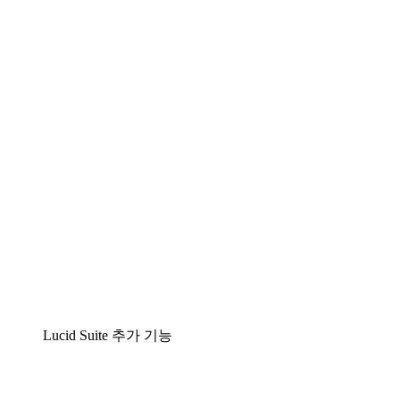
팀이 복잡성을 명확성으로 바꿀 수 있는 지능형 다
이어그램 작성 솔루션
Lucidspark
팀이 최고의 아이디어를 제시하고 실행할 수 있는
가상 화이트보드
airfocus
제품 관리 및 로드매핑
Lucid Suite 추가 기능
클라우드 액셀러레이터