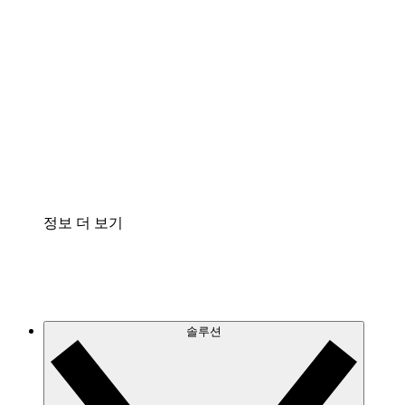
클라우드 인프라에 대한 이해도를 높이고 향후 변
화를 계획할 수 있습니다.
프로세스 액셀러레이터
프로세스 문서의 거버넌스를 표준화하고 개선할
수 있습니다.
Enterprise Shield
보안을 강화하고 세분화된 제어 계층을 추가할 수
있습니다.
정보 더 보기
솔루션