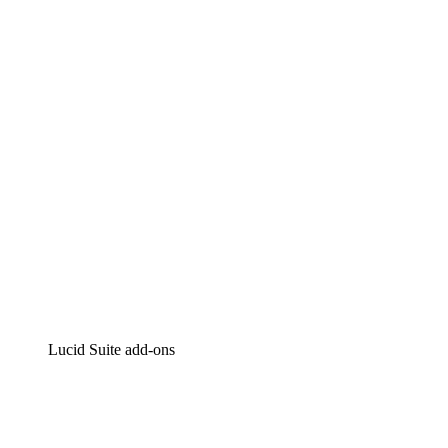
Lucidchart
Intelligente diagrammen
Lucidspark
Online whiteboard
airfocus
Product management en roadmapping
Lucid Suite add-ons
Cloud versneller
Begrijp en plan toekomstige veranderingen aan je cloud
infrastructuur beter