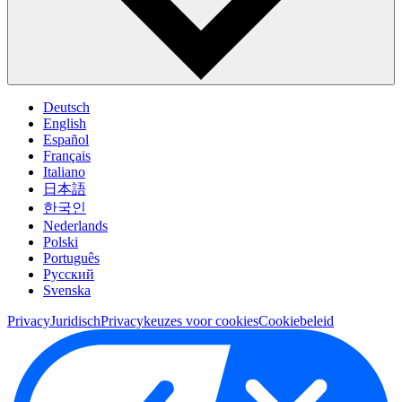
Deutsch
English
Español
Français
Italiano
日本語
한국인
Nederlands
Polski
Português
Pусский
Svenska
Privacy
Juridisch
Privacykeuzes voor cookies
Cookiebeleid