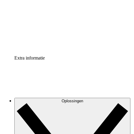
Processversneller
Standaardiseer en verbeter de beheer van
procesdocumentatie
Enterprise shield
Voeg een extra laag versterkte beveiliging en controle
toe
Extra informatie
Oplossingen