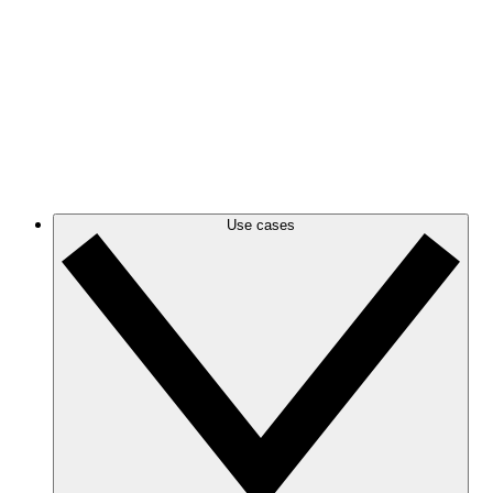
Azure
Houd je veranderende Azure infrastructure bij met
nauwkeurige en dynamische diagrammen.
GCP
Maak en filter GCP diagrammen om alles overzichtelijk
te houden en snel de informatie te vinden die je nodig
hebt.
Use cases