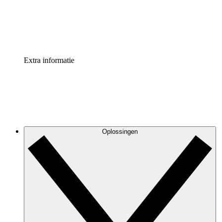
Standaardiseer en verbeter de beheer van procesdocument
Enterprise shield
Voeg een extra laag versterkte beveiliging en controle toe
Extra informatie
Oplossingen