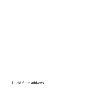
Intelligente diagrammen
Lucidspark
Online whiteboard
airfocus
Product management en roadmapping
Lucid Suite add-ons
Cloud versneller
Begrijp en plan toekomstige veranderingen aan je cloud in
Processversneller