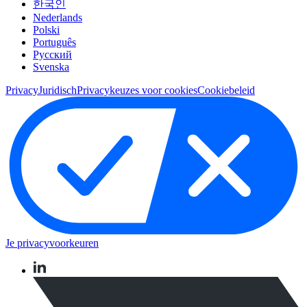
한국인
Nederlands
Polski
Português
Pусский
Svenska
Privacy
Juridisch
Privacykeuzes voor cookies
Cookiebeleid
Je privacyvoorkeuren