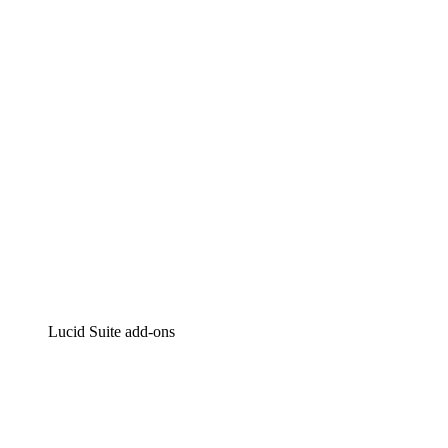
Intelligente diagrammen
Lucidspark
Online whiteboard
airfocus
Product management en roadmapping
Lucid Suite add-ons
Cloud versneller
Begrijp en plan toekomstige veranderingen aan je cloud
infrastructuur beter