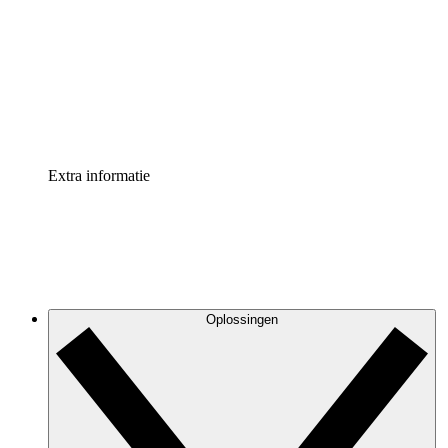
Processversneller
Standaardiseer en verbeter de beheer van
procesdocumentatie
Enterprise shield
Voeg een extra laag versterkte beveiliging en controle
toe
Extra informatie
Oplossingen