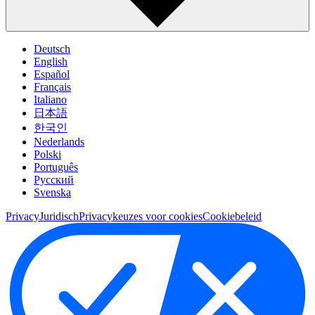
Deutsch
English
Español
Français
Italiano
日本語
한국인
Nederlands
Polski
Português
Pусский
Svenska
Privacy
Juridisch
Privacykeuzes voor cookies
Cookiebeleid