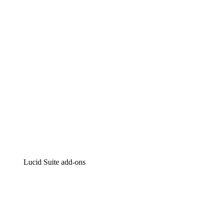
Intelligente diagrammen
Lucidspark
Online whiteboard
airfocus
Product management en roadmapping
Lucid Suite add-ons
Cloud versneller
Begrijp en plan toekomstige veranderingen aan je cloud
infrastructuur beter