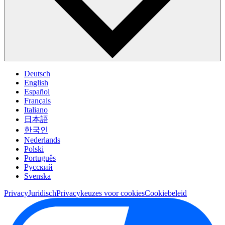
Deutsch
English
Español
Français
Italiano
日本語
한국인
Nederlands
Polski
Português
Pусский
Svenska
Privacy
Juridisch
Privacykeuzes voor cookies
Cookiebeleid