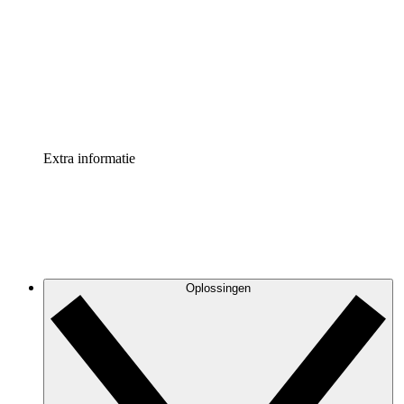
Processversneller
Standaardiseer en verbeter de beheer van
procesdocumentatie
Enterprise shield
Voeg een extra laag versterkte beveiliging en controle
toe
Extra informatie
Oplossingen