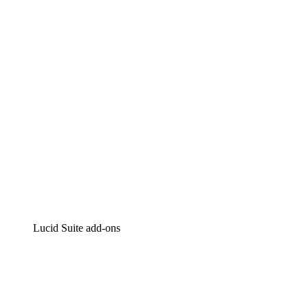
Intelligente diagrammen
Lucidspark
Online whiteboard
airfocus
Product management en roadmapping
Lucid Suite add-ons
Cloud versneller
Begrijp en plan toekomstige veranderingen aan je cloud
infrastructuur beter