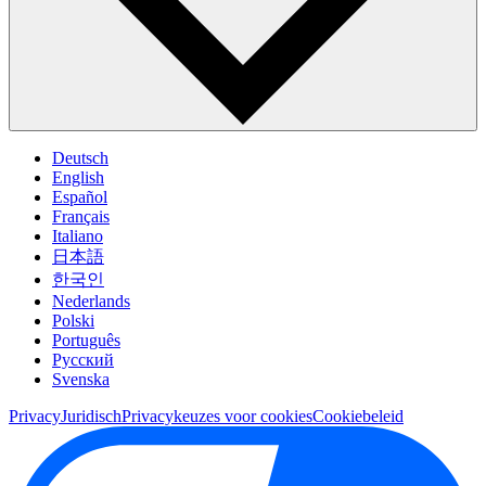
Deutsch
English
Español
Français
Italiano
日本語
한국인
Nederlands
Polski
Português
Pусский
Svenska
Privacy
Juridisch
Privacykeuzes voor cookies
Cookiebeleid