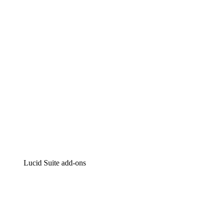
Intelligente diagrammen
Lucidspark
Online whiteboard
airfocus
Product management en roadmapping
Lucid Suite add-ons
Cloud versneller
Begrijp en plan toekomstige veranderingen aan je cloud
infrastructuur beter