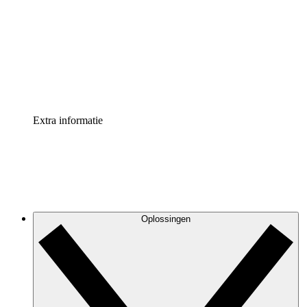
Processversneller
Standaardiseer en verbeter de beheer van
procesdocumentatie
Enterprise shield
Voeg een extra laag versterkte beveiliging en controle
toe
Extra informatie
Oplossingen