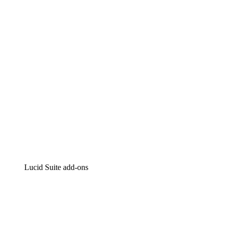
Intelligente diagrammen
Lucidspark
Online whiteboard
airfocus
Product management en roadmapping
Lucid Suite add-ons
Cloud versneller
Begrijp en plan toekomstige veranderingen aan je cloud in
Processversneller