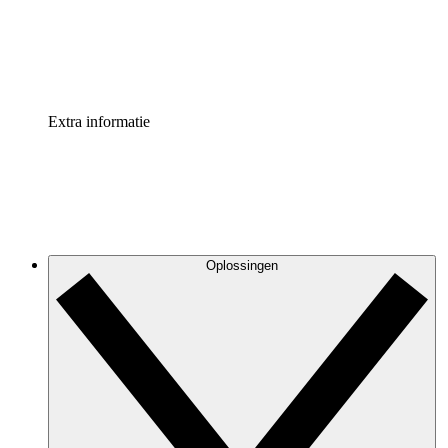
Standaardiseer en verbeter de beheer van procesdocument
Enterprise shield
Voeg een extra laag versterkte beveiliging en controle toe
Extra informatie
Oplossingen