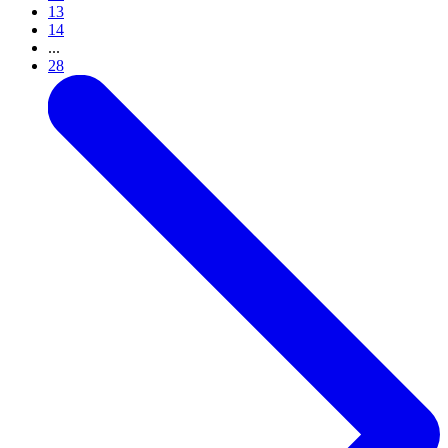
13
14
...
28