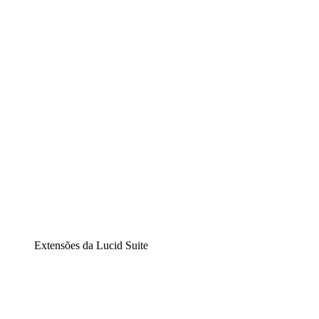
Lucidchart
Diagramação inteligente
Lucidspark
Lousa interativa virtual
airfocus
Gestão de produtos e roadmaps
Extensões da Lucid Suite
Extensão Nuvem
Entenda e planeje melhor as mudanças futuras em sua
infraestrutura de nuvem.