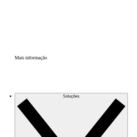
Extensão Processos
Padronize e melhore a governança da documentação de
processos.
Extensão de segurança
Adicione uma camada de segurança reforçada e
controle granular.
Mais informação
Soluções