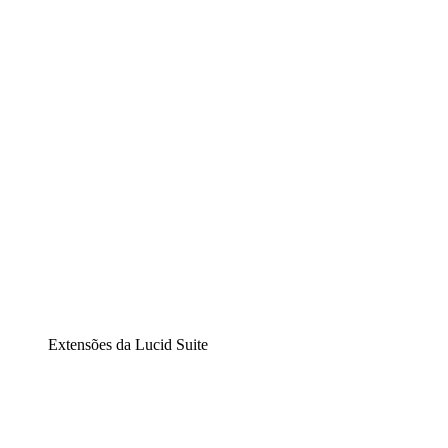
Lucidchart
Diagramação inteligente
Lucidspark
Lousa interativa virtual
airfocus
Gestão de produtos e roadmaps
Extensões da Lucid Suite
Extensão Nuvem
Entenda e planeje melhor as mudanças futuras em sua
infraestrutura de nuvem.