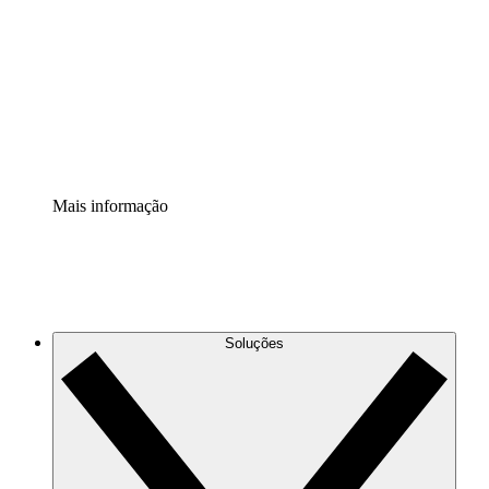
Extensão Processos
Padronize e melhore a governança da documentação de
processos.
Extensão de segurança
Adicione uma camada de segurança reforçada e
controle granular.
Mais informação
Soluções