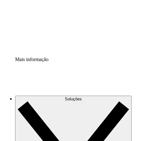
Extensão Processos
Padronize e melhore a governança da documentação de
processos.
Extensão de segurança
Adicione uma camada de segurança reforçada e
controle granular.
Mais informação
Soluções