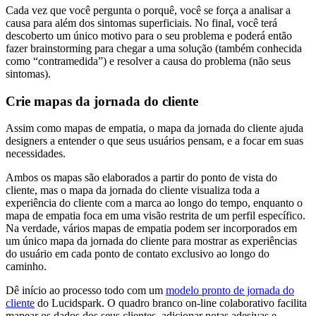
Cada vez que você pergunta o porquê, você se força a analisar a
causa para além dos sintomas superficiais. No final, você terá
descoberto um único motivo para o seu problema e poderá então
fazer brainstorming para chegar a uma solução (também conhecida
como “contramedida”) e resolver a causa do problema (não seus
sintomas).
Crie mapas da jornada do cliente
Assim como mapas de empatia, o mapa da jornada do cliente ajuda
designers a entender o que seus usuários pensam, e a focar em suas
necessidades.
Ambos os mapas são elaborados a partir do ponto de vista do
cliente, mas o mapa da jornada do cliente visualiza toda a
experiência do cliente com a marca ao longo do tempo, enquanto o
mapa de empatia foca em uma visão restrita de um perfil específico.
Na verdade, vários mapas de empatia podem ser incorporados em
um único mapa da jornada do cliente para mostrar as experiências
do usuário em cada ponto de contato exclusivo ao longo do
caminho.
Dê início ao processo todo com um
modelo pronto de jornada do
cliente
do Lucidspark. O quadro branco on-line colaborativo facilita
mapear os dados dos seus clientes, adicionar notas adesivas e