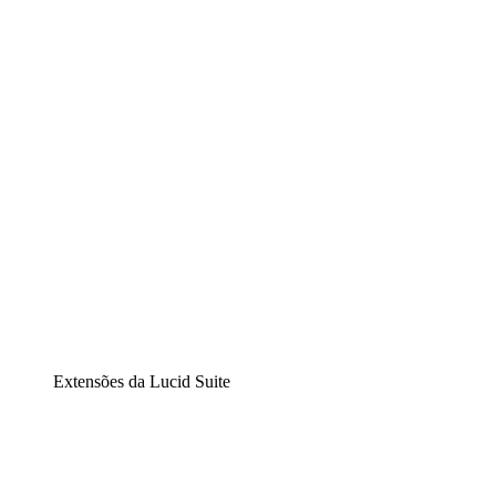
Lucidchart
Diagramação inteligente
Lucidspark
Lousa interativa virtual
airfocus
Gestão de produtos e roadmaps
Extensões da Lucid Suite
Extensão Nuvem
Entenda e planeje melhor as mudanças futuras em sua
infraestrutura de nuvem.