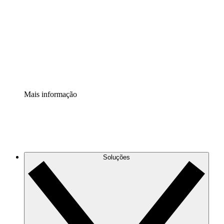
Extensão Processos
Padronize e melhore a governança da documentação de
processos.
Extensão de segurança
Adicione uma camada de segurança reforçada e
controle granular.
Mais informação
Soluções