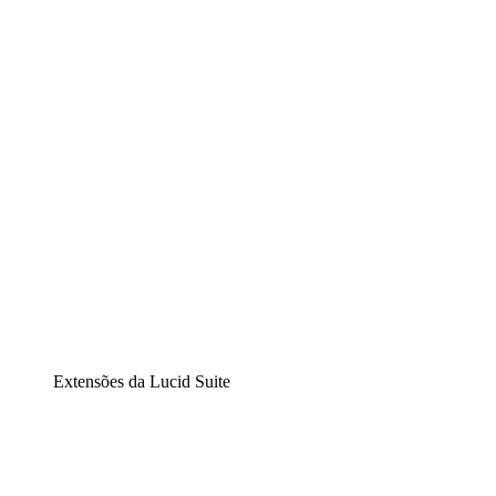
Lucidchart
Diagramação inteligente
Lucidspark
Lousa interativa virtual
airfocus
Gestão de produtos e roadmaps
Extensões da Lucid Suite
Extensão Nuvem
Entenda e planeje melhor as mudanças futuras em sua
infraestrutura de nuvem.