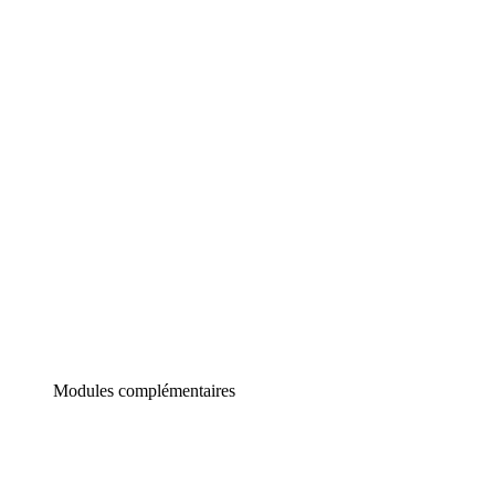
Lucidchart
Diagrammes intelligents
Lucidspark
Tableau blanc virtuel
airfocus
Gestion de produit et roadmapping
Modules complémentaires