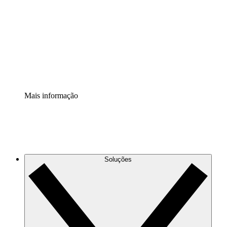
Extensão Processos
Padronize e melhore a governança da documentação de
processos.
Extensão de segurança
Adicione uma camada de segurança reforçada e
controle granular.
Mais informação
Soluções