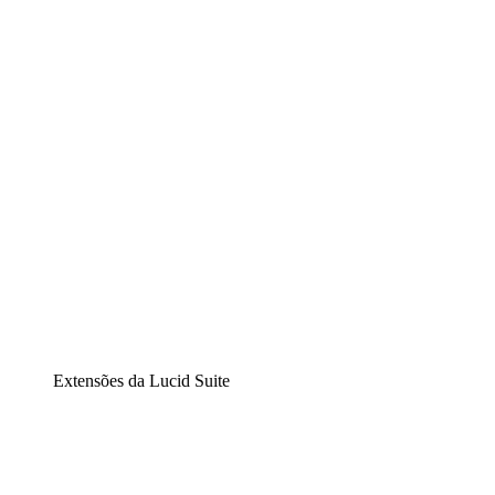
Lucidchart
Diagramação inteligente
Lucidspark
Lousa interativa virtual
airfocus
Gestão de produtos e roadmaps
Extensões da Lucid Suite
Extensão Nuvem
Entenda e planeje melhor as mudanças futuras em sua
infraestrutura de nuvem.