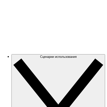
свое облако.
Azure
Отслеживайте все изменения в своей архитектуре
Azure с помощью высокоточных динамических
схем.
GCP
Создавайте и фильтруйте диаграммы GCP, чтобы
сосредоточиться на нужной информации.
Сценарии использования