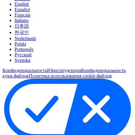
English
Español
Français
Italiano
日本語
한국인
Nederlands
Polski
Português
Pусский
Svenska
Конфиденциальность
Юриспруденция
Конфиденциальность
куки-файлов
Политика использования cookie-файлов