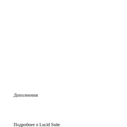
Умная схематизация
Lucidspark
Виртуальная доска для лучших идей
airfocus
Управление продуктами и дорожные карты
Дополнения
Подробнее о Lucid Suite