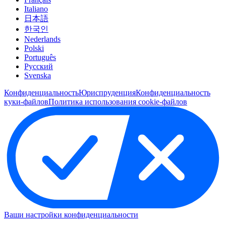
Italiano
日本語
한국인
Nederlands
Polski
Português
Pусский
Svenska
Конфиденциальность
Юриспруденция
Конфиденциальность
куки-файлов
Политика использования cookie-файлов
Ваши настройки конфиденциальности