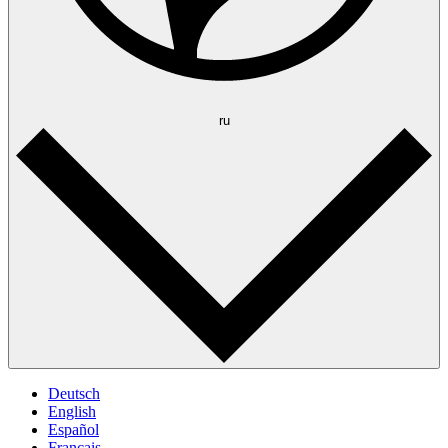
ru
Deutsch
English
Español
Français