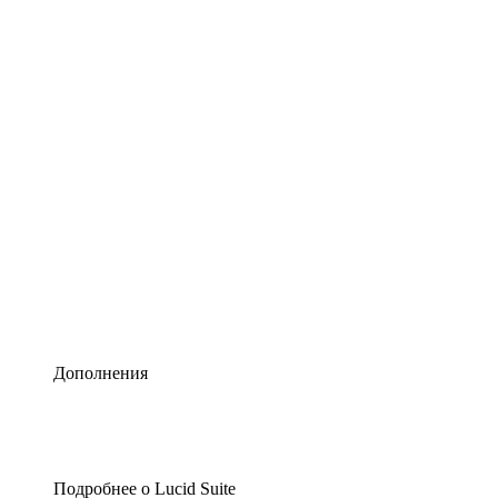
Умная схематизация
Lucidspark
Виртуальная доска для лучших идей
airfocus
Управление продуктами и дорожные карты
Дополнения
Подробнее о Lucid Suite