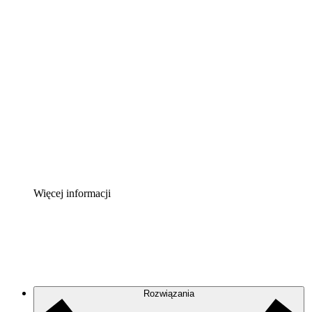
Akcelerator chmury
Lepiej zrozum i zaplanuj przyszłe zmiany w
infrastrukturze chmurowej.
Akcelerator Procesu
Standaryzuj i usprawnij ład organizacyjny w zakresie
dokumentacji procesów.
Enterprise Shield
Zapewnij dodatkową warstwę wzmocnionych
zabezpieczeń i szczegółową kontrolę.
Więcej informacji
Rozwiązania