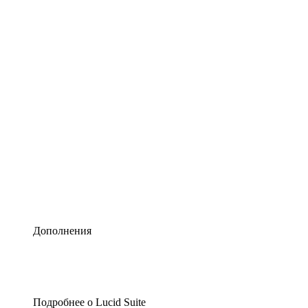
Умная схематизация
Lucidspark
Виртуальная доска для лучших идей
airfocus
Управление продуктами и дорожные карты
Дополнения
Подробнее о Lucid Suite