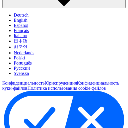
Deutsch
English
Español
Français
Italiano
日本語
한국인
Nederlands
Polski
Português
Pусский
Svenska
Конфиденциальность
Юриспруденция
Конфиденциальность
куки-файлов
Политика использования cookie-файлов