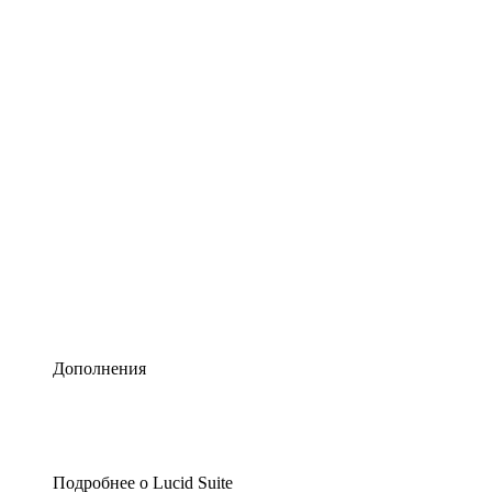
Умная схематизация
Lucidspark
Виртуальная доска для лучших идей
airfocus
Управление продуктами и дорожные карты
Дополнения
Подробнее о Lucid Suite