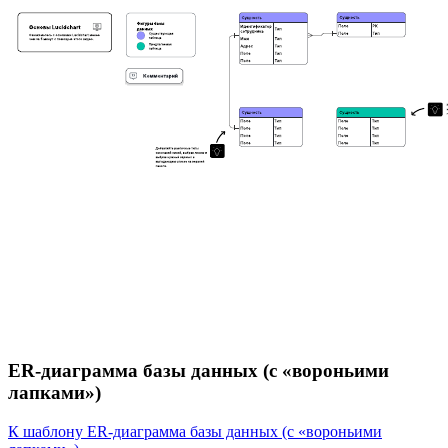
ER-диаграмма базы данных (с «вороньими
лапками»)
К шаблону ER-диаграмма базы данных (с «вороньими