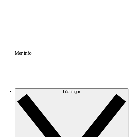
Processaccelerator
Standardisera och förbättra styrningen av
processdokumentation.
Enterprise shield
Lägg till ett förbättrat lager av förstärkt säkerhet och
detaljerad kontroll.
Mer info
Lösningar