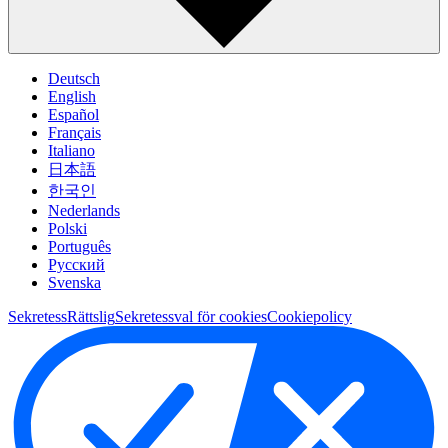
Deutsch
English
Español
Français
Italiano
日本語
한국인
Nederlands
Polski
Português
Pусский
Svenska
Sekretess
Rättslig
Sekretessval för cookies
Cookiepolicy