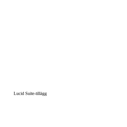
Intelligent diagramskapande
Lucidspark
Virtuell whiteboardanvändning
airfocus
Produkthantering och skapande av färdplaner
Lucid Suite-tillägg
Molnaccelerator
Förstå och planera bättre för framtida förändringar av
din molninfrastruktur.