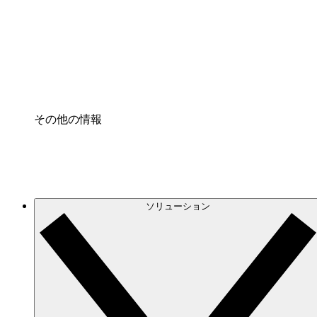
プロセスアクセル
プロセス文書化のガバナンスを標準化し、改善す
Enterprise Shield
強化されたセキュリティと詳細な制御を追加する
その他の情報
ソリューション