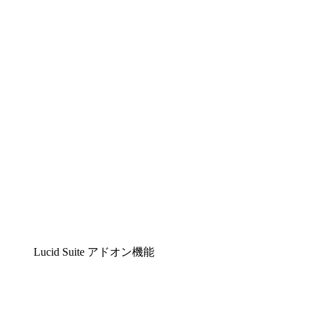
Lucidchart
複雑な内容をチームで分かりやすく理解できるイ
Lucidspark
チームが最高のアイデアを出し合い、行動につな
airfocus
プロダクト管理・ロードマップツール
Lucid Suite アドオン機能
クラウドアクセル
クラウドインフラに対する将来の変更をより良く