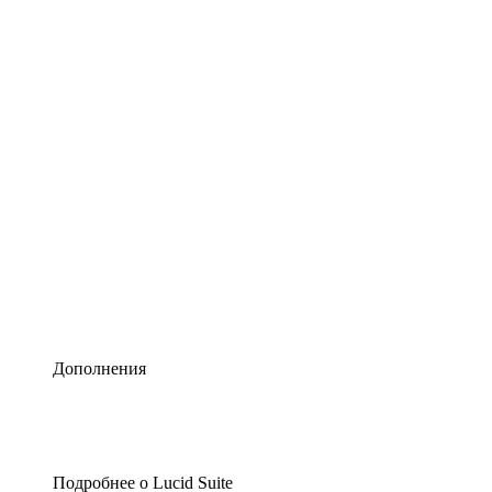
Умная схематизация
Lucidspark
Виртуальная доска для лучших идей
airfocus
Управление продуктами и дорожные карты
Дополнения
Подробнее о Lucid Suite