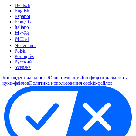
Deutsch
English
Español
Français
Italiano
日本語
한국인
Nederlands
Polski
Português
Pусский
Svenska
Конфиденциальность
Юриспруденция
Конфиденциальность
куки-файлов
Политика использования cookie-файлов