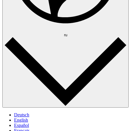
ru
Deutsch
English
Español
Français