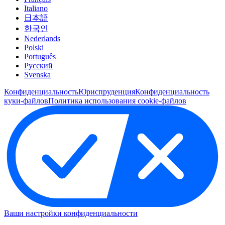
Italiano
日本語
한국인
Nederlands
Polski
Português
Pусский
Svenska
Конфиденциальность
Юриспруденция
Конфиденциальность
куки-файлов
Политика использования cookie-файлов
Ваши настройки конфиденциальности