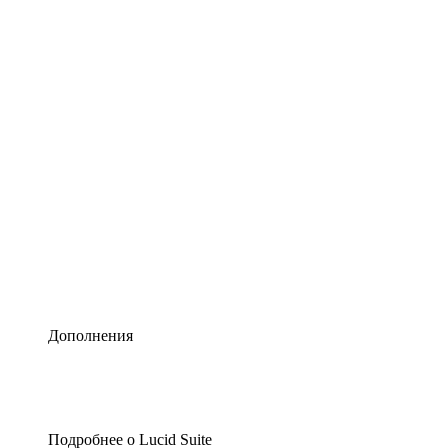
Умная схематизация
Lucidspark
Виртуальная доска для лучших идей
airfocus
Управление продуктами и дорожные карты
Дополнения
Подробнее о Lucid Suite