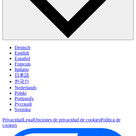
Deutsch
English
Español
Français
Italiano
日本語
한국인
Nederlands
Polski
Português
Pусский
Svenska
Privacidad
Legal
Opciones de privacidad de cookies
Política de
cookies