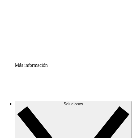
infraestructura de nube
Acelerador de Procesos
Estandariza y mejora el control de la documentación de
procesos
Enterprise Shield
Añade una capa de seguridad reforzada y control
detallado.
Más información
Soluciones