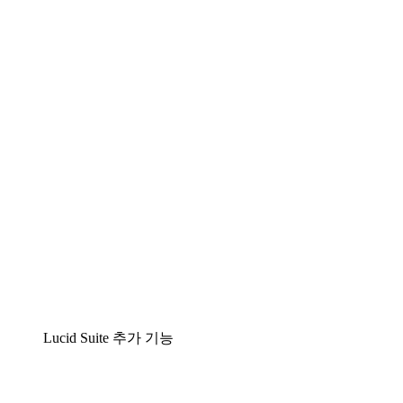
팀이 복잡성을 명확성으로 바꿀 수 있는 지능형 다
이어그램 작성 솔루션
Lucidspark
팀이 최고의 아이디어를 제시하고 실행할 수 있는
가상 화이트보드
airfocus
제품 관리 및 로드매핑
Lucid Suite 추가 기능
클라우드 액셀러레이터