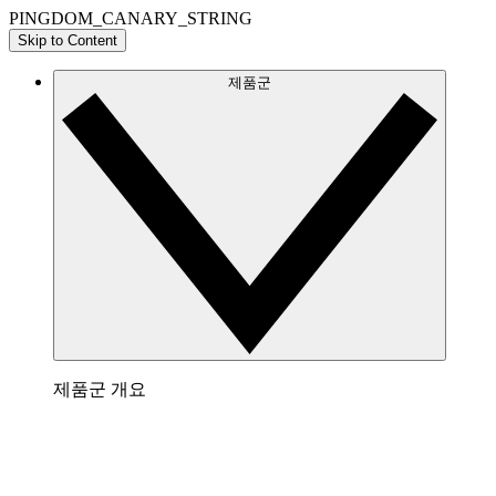
PINGDOM_CANARY_STRING
Skip to Content
제품군
제품군 개요
Lucidchart