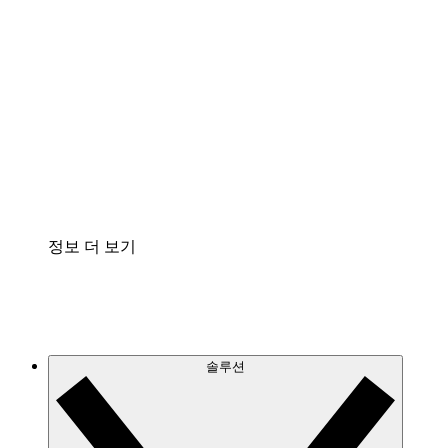
클라우드 인프라에 대한 이해도를 높이고 향후 변
화를 계획할 수 있습니다.
프로세스 액셀러레이터
프로세스 문서의 거버넌스를 표준화하고 개선할
수 있습니다.
Enterprise Shield
보안을 강화하고 세분화된 제어 계층을 추가할 수
있습니다.
정보 더 보기
솔루션