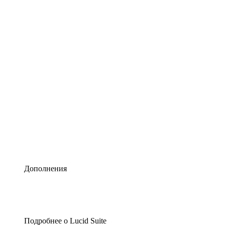
Умная схематизация
Lucidspark
Виртуальная доска для лучших идей
airfocus
Управление продуктами и дорожные карты
Дополнения
Подробнее о Lucid Suite