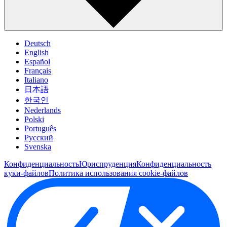
Deutsch
English
Español
Français
Italiano
日本語
한국인
Nederlands
Polski
Português
Pусский
Svenska
Конфиденциальность
Юриспруденция
Конфиденциальность
куки-файлов
Политика использования cookie-файлов