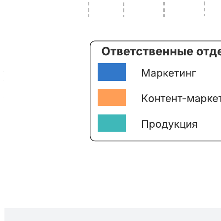
Этот шаблон поможет вам:
— задокументировать задачи, выполненные в ходе проекта;
— совместно с коллегами поддерживать всех
заинтересованных лиц в курсе дела;
— без труда определить, какой отдел выполнил ту или иную
задачу.
Откройте шаблон, чтобы подробнее рассмотреть наш пример
и настроить его под свой проект.
Похожие шаблоны