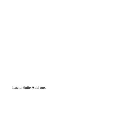
Lucidchart
Intelligente Diagrammerstellung
Lucidspark
Digitales Whiteboarding
airfocus
Produktmanagement und -roadmapping
Lucid Suite Add-ons
Cloud-Accelerator
Besseres Verständnis und Planung künftiger Cloud-
Infrastruktur-Änderungen.