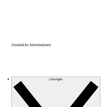
Prozess-Accelerator
Governance der Prozessdokumentation vereinheitlichen
und stärken.
Enterprise Shield
Zusätzliche Sicherheitslayer und granulare
Zugriffskontrolle.
Zusätzliche Informationen
Lösungen