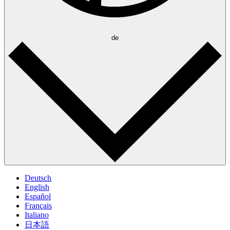
de
Deutsch
English
Español
Français
Italiano
日本語