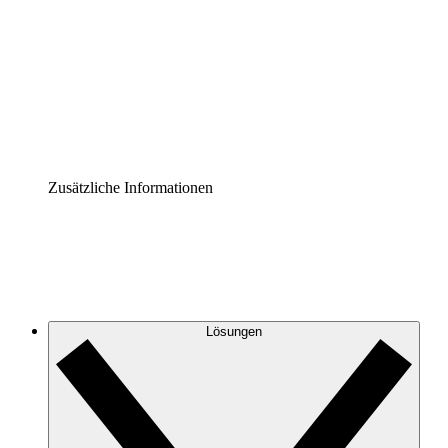
Prozess-Accelerator
Governance der Prozessdokumentation vereinheitlichen
und stärken.
Enterprise Shield
Zusätzliche Sicherheitslayer und granulare
Zugriffskontrolle.
Zusätzliche Informationen
Lösungen