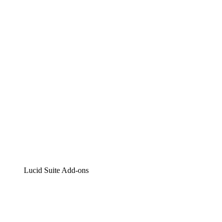
Lucidchart
Intelligente Diagrammerstellung
Lucidspark
Digitales Whiteboarding
airfocus
Produktmanagement und -roadmapping
Lucid Suite Add-ons
Cloud-Accelerator
Besseres Verständnis und Planung künftiger Cloud-
Infrastruktur-Änderungen.