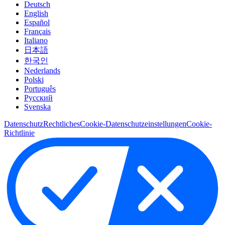
Deutsch
English
Español
Français
Italiano
日本語
한국인
Nederlands
Polski
Português
Pусский
Svenska
Datenschutz
Rechtliches
Cookie-Datenschutzeinstellungen
Cookie-
Richtlinie