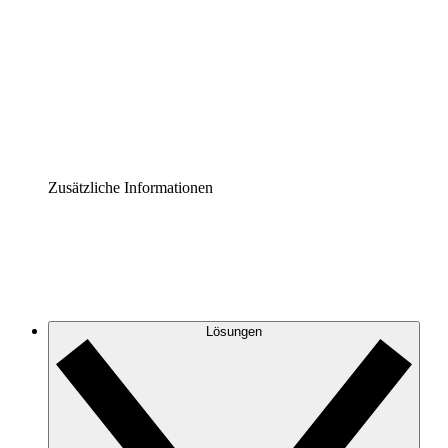
Prozess-Accelerator
Governance der Prozessdokumentation vereinheitlichen
und stärken.
Enterprise Shield
Zusätzliche Sicherheitslayer und granulare
Zugriffskontrolle.
Zusätzliche Informationen
Lösungen