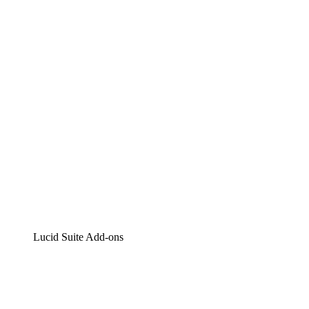
Lucidchart
Intelligente Diagrammerstellung
Lucidspark
Digitales Whiteboarding
airfocus
Produktmanagement und -roadmapping
Lucid Suite Add-ons
Cloud-Accelerator
Besseres Verständnis und Planung künftiger Cloud-
Infrastruktur-Änderungen.