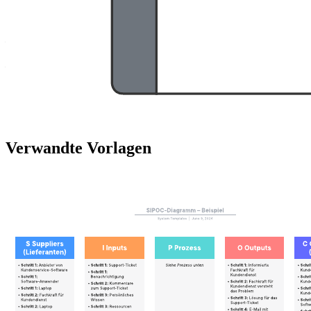
Sie:
Interne Arbeitsabläufe eines Geschäftsprozesses darstellen
– Ein Diagramm erstellen, das von allen Interessengruppen
verstanden wird
– Mit Kollegen zusammenarbeiten, um einen
Geschäftsprozessablauf zu dokumentieren
Öffnen Sie diese Vorlage, um ein detailliertes Beispiel für ein
BPMN-Prozess-Flussdiagramm anzusehen und an Ihren
Anwendungsfall anzupassen.
Verwandte Vorlagen