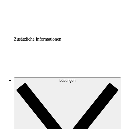
Governance der Prozessdokumentation vereinheitlichen u
Enterprise Shield
Zusätzliche Sicherheitslayer und granulare Zugriffskontrol
Zusätzliche Informationen
Lösungen