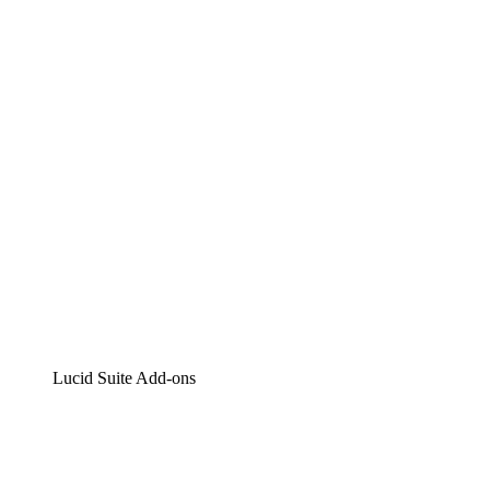
Lucidchart
Intelligente Diagrammerstellung
Lucidspark
Digitales Whiteboarding
airfocus
Produktmanagement und -roadmapping
Lucid Suite Add-ons
Cloud-Accelerator
Besseres Verständnis und Planung künftiger Cloud-Infra
Prozess-Accelerator