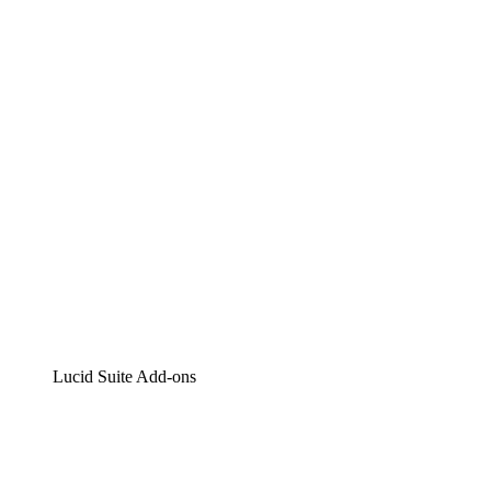
Lucidchart
Intelligente Diagrammerstellung
Lucidspark
Digitales Whiteboarding
airfocus
Produktmanagement und -roadmapping
Lucid Suite Add-ons
Cloud-Accelerator
Besseres Verständnis und Planung künftiger Cloud-
Infrastruktur-Änderungen.