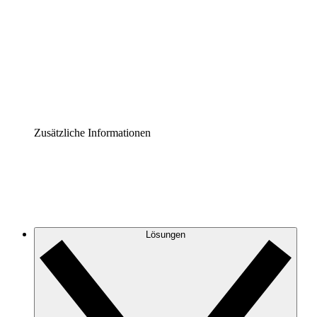
Prozess-Accelerator
Governance der Prozessdokumentation vereinheitlichen
und stärken.
Enterprise Shield
Zusätzliche Sicherheitslayer und granulare
Zugriffskontrolle.
Zusätzliche Informationen
Lösungen