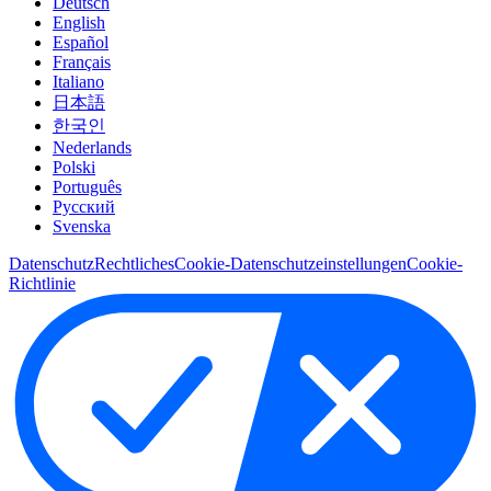
Deutsch
English
Español
Français
Italiano
日本語
한국인
Nederlands
Polski
Português
Pусский
Svenska
Datenschutz
Rechtliches
Cookie-Datenschutzeinstellungen
Cookie-
Richtlinie