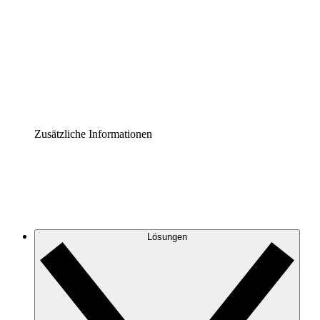
Prozess-Accelerator
Governance der Prozessdokumentation vereinheitlichen
und stärken.
Enterprise Shield
Zusätzliche Sicherheitslayer und granulare
Zugriffskontrolle.
Zusätzliche Informationen
Lösungen