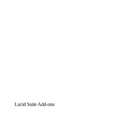
Lucidchart
Intelligente Diagrammerstellung
Lucidspark
Digitales Whiteboarding
airfocus
Produktmanagement und -roadmapping
Lucid Suite Add-ons
Cloud-Accelerator
Besseres Verständnis und Planung künftiger Cloud-
Infrastruktur-Änderungen.