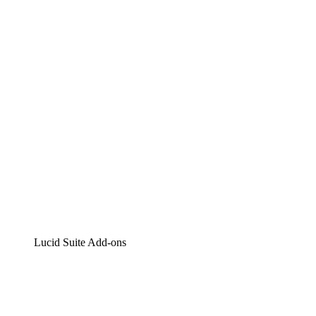
Lucidchart
Intelligente Diagrammerstellung
Lucidspark
Digitales Whiteboarding
airfocus
Produktmanagement und -roadmapping
Lucid Suite Add-ons
Cloud-Accelerator
Besseres Verständnis und Planung künftiger Cloud-
Infrastruktur-Änderungen.