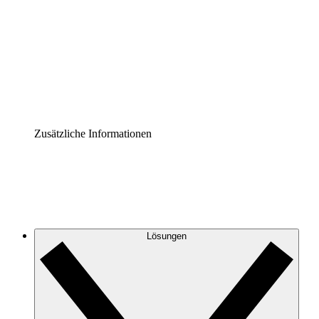
Prozess-Accelerator
Governance der Prozessdokumentation vereinheitlichen
und stärken.
Enterprise Shield
Zusätzliche Sicherheitslayer und granulare
Zugriffskontrolle.
Zusätzliche Informationen
Lösungen