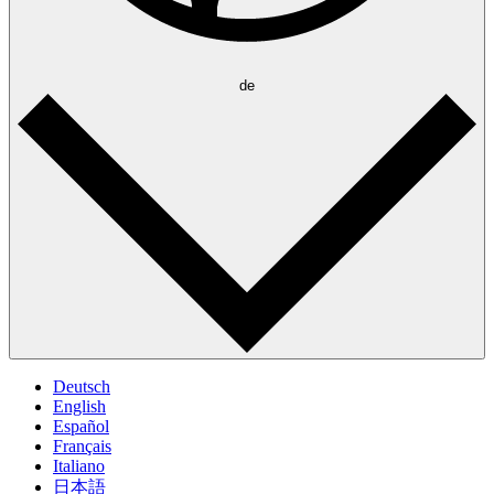
de
Deutsch
English
Español
Français
Italiano
日本語