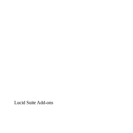
Lucidchart
Intelligente Diagrammerstellung
Lucidspark
Digitales Whiteboarding
airfocus
Produktmanagement und -roadmapping
Lucid Suite Add-ons
Cloud-Accelerator
Besseres Verständnis und Planung künftiger Cloud-Infra
Prozess-Accelerator