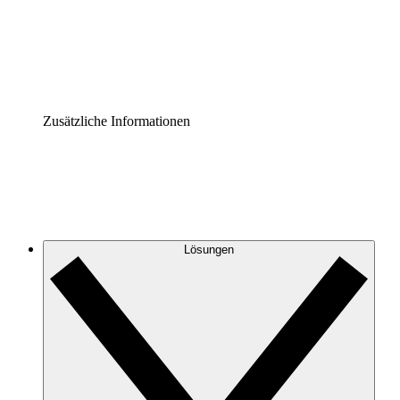
Governance der Prozessdokumentation vereinheitlichen u
Enterprise Shield
Zusätzliche Sicherheitslayer und granulare Zugriffskontrol
Zusätzliche Informationen
Lösungen