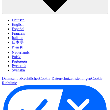
Deutsch
English
Español
Français
Italiano
日本語
한국인
Nederlands
Polski
Português
Pусский
Svenska
Datenschutz
Rechtliches
Cookie-Datenschutzeinstellungen
Cookie-
Richtlinie