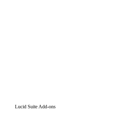
Lucidchart
Intelligente Diagrammerstellung
Lucidspark
Digitales Whiteboarding
airfocus
Produktmanagement und -roadmapping
Lucid Suite Add-ons
Cloud-Accelerator
Besseres Verständnis und Planung künftiger Cloud-
Infrastruktur-Änderungen.