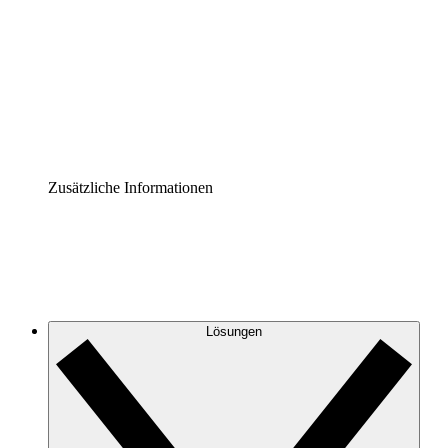
Prozess-Accelerator
Governance der Prozessdokumentation vereinheitlichen
und stärken.
Enterprise Shield
Zusätzliche Sicherheitslayer und granulare
Zugriffskontrolle.
Zusätzliche Informationen
Lösungen