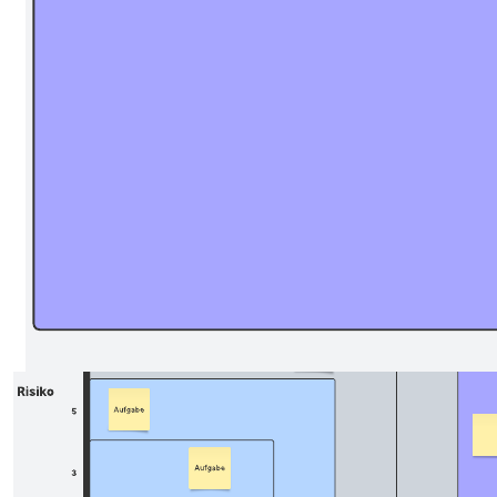
analysieren und optimieren. Sie sollten zunächst resümieren, was bei
Ihrem Sprint, Prozess oder Projekt gut gelaufen ist, und dann
aufzeigen, an welchen Stellen noch Verbesserungspotenzial besteht.
Verwandte Vorlagen