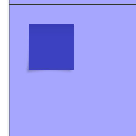
Mithilfe von Retrospektiven können Sie Ihre Prozesse kontinuierlich