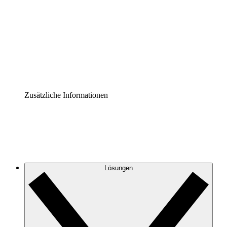
Prozess-Accelerator
Governance der Prozessdokumentation vereinheitlichen
und stärken.
Enterprise Shield
Zusätzliche Sicherheitslayer und granulare
Zugriffskontrolle.
Zusätzliche Informationen
Lösungen