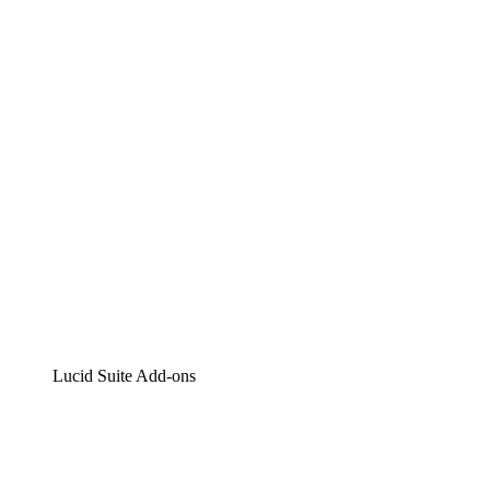
Lucidchart
Intelligente Diagrammerstellung
Lucidspark
Digitales Whiteboarding
airfocus
Produktmanagement und -roadmapping
Lucid Suite Add-ons
Cloud-Accelerator
Besseres Verständnis und Planung künftiger Cloud-
Infrastruktur-Änderungen.